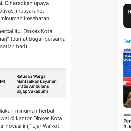
. Diharapkan upaya
otivasi masyarakat
 minuman kesehatan.
bal itu, Dinkes Kota
ari” (Jumat bugar bersama
Ter
setiap hari).
Ratusan Warga
PMI
Manfaatkan Layanan
n
Gratis Ambulans
Sigap Sukabumi
ediakan minuman herbal
Juma
wai di kantor Dinkes Kota
Pem
inovasi ini,” ujar Walkot
3 J