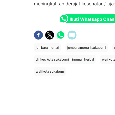
meningkatkan derajat kesehatan,” ujar 
Ikuti Whatsapp Chan
jumbara menari
jumbara menari sukabumi
dinkes kota sukabumi minuman herbal
wali ko
wali kota sukabumi