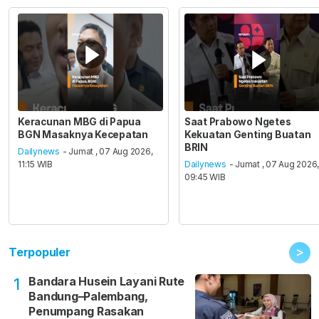
Keracunan MBG di Papua
Saat Prabowo Ngetes
BGN Masaknya Kecepatan
Kekuatan Genting Buatan
BRIN
Dailynews
- Jumat , 07 Aug 2026,
11:15 WIB
Dailynews
- Jumat , 07 Aug 2026
09:45 WIB
>
Terpopuler
Bandara Husein Layani Rute
1
Bandung–Palembang,
Penumpang Rasakan