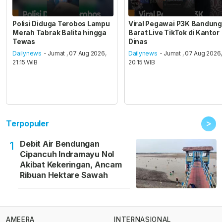
Polisi Diduga Terobos Lampu
Viral Pegawai P3K Bandung
Merah Tabrak Balita hingga
Barat Live TikTok di Kantor
Tewas
Dinas
Dailynews
- Jumat , 07 Aug 2026,
Dailynews
- Jumat , 07 Aug 2026
21:15 WIB
20:15 WIB
>
Terpopuler
Debit Air Bendungan
1
Cipancuh Indramayu Nol
Akibat Kekeringan, Ancam
Ribuan Hektare Sawah
AMEERA
INTERNASIONAL