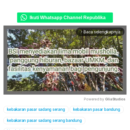
Ikuti Whatsapp Channel Republika
Baca selengkapnya
arrow_forward_ios
Powered by 
GliaStudios
kebakaran pasar sadang serang
kebakaran pasar bandung
Mute
kebakaran pasar sadang serang bandung