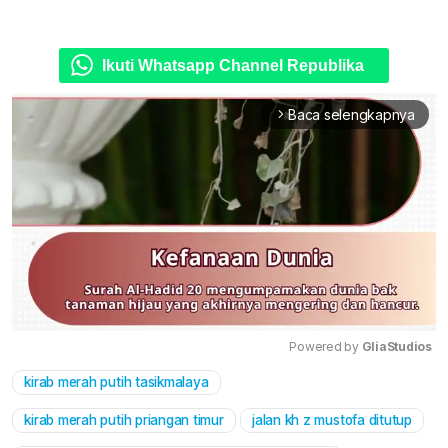
Ikuti Whatsapp Channel Republika
Baca selengkapnya
arrow_forward_ios
Powered by 
GliaStudios
kirab merah putih tasikmalaya
Mute
kirab merah putih priangan timur
jalan kh z mustofa ditutup