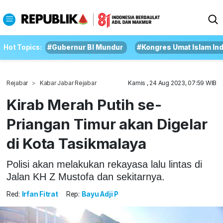
Hot Topics:
#Gubernur BI Mundur
#Kongres Umat Islam In
Rejabar
Kabar Jabar Rejabar
Kamis , 24 Aug 2023, 07:59 WIB
Kirab Merah Putih se-
Priangan Timur akan Digelar
di Kota Tasikmalaya
Polisi akan melakukan rekayasa lalu lintas di
Jalan KH Z Mustofa dan sekitarnya.
Red:
Irfan Fitrat
Rep:
Bayu Adji P