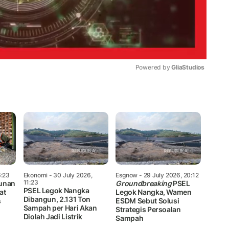
Powered by 
GliaStudios
Mute
6:23
Ekonomi
- 30 July 2026,
Esgnow
- 29 July 2026, 20:12
11:23
bunan
Groundbreaking
PSEL
PSEL Legok Nangka
at
Legok Nangka, Wamen
Dibangun, 2.131 Ton
s
ESDM Sebut Solusi
Sampah per Hari Akan
Strategis Persoalan
Diolah Jadi Listrik
Sampah