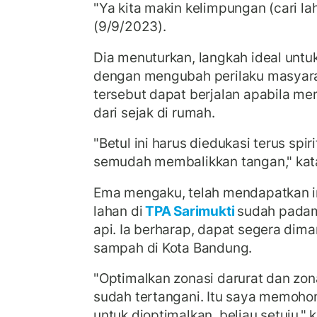
"Ya kita makin kelimpungan (cari la
(9/9/2023).
Dia menuturkan, langkah ideal unt
dengan mengubah perilaku masyara
tersebut dapat berjalan apabila m
dari sejak di rumah.
"Betul ini harus diedukasi terus spiri
semudah membalikkan tangan," kata
Ema mengaku, telah mendapatkan i
lahan di
TPA Sarimukti
sudah padam 
api. Ia berharap, dapat segera di
sampah di Kota Bandung.
"Optimalkan zonasi darurat dan zo
sudah tertangani. Itu saya memoho
untuk dioptimalkan, beliau setuju," k