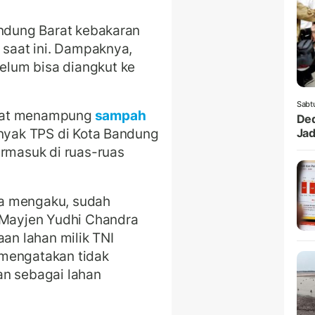
andung Barat kebakaran
 saat ini. Dampaknya,
lum bisa diangkut ke
Sabt
pat menampung
sampah
Ded
anyak TPS di Kota Bandung
Jad
masuk di ruas-ruas
a mengaku, sudah
Mayjen Yudhi Chandra
n lahan milik TNI
 mengatakan tidak
an sebagai lahan