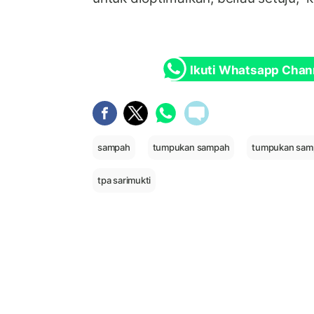
Ikuti Whatsapp Chan
sampah
tumpukan sampah
tumpukan sam
tpa sarimukti