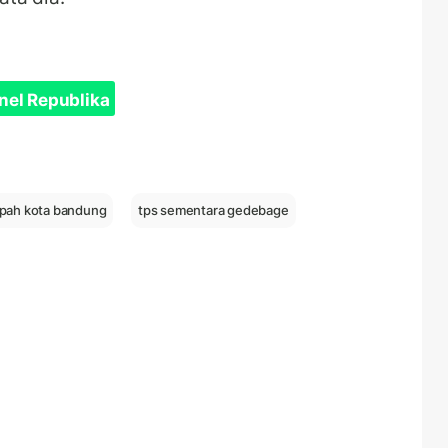
nel Republika
pah kota bandung
tps sementara gedebage