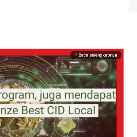
Baca selengkapnya
arrow_forward_ios