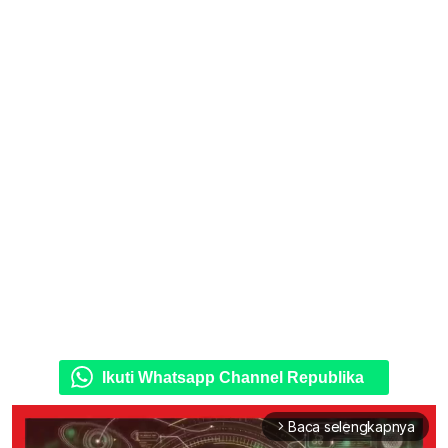
Ikuti Whatsapp Channel Republika
Baca selengkapnya
arrow_forward_ios