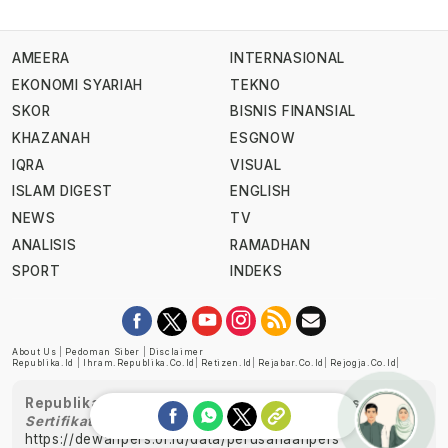
AMEERA
INTERNASIONAL
EKONOMI SYARIAH
TEKNO
SKOR
BISNIS FINANSIAL
KHAZANAH
ESGNOW
IQRA
VISUAL
ISLAM DIGEST
ENGLISH
NEWS
TV
ANALISIS
RAMADHAN
SPORT
INDEKS
About Us
|
Pedoman Siber
|
Disclaimer
Republika.id
|
Ihram.republika.co.id
|
Retizen.id
|
Rejabar.co.id
|
Rejogja.co.id
|
Republika telah diverifikasi oleh Dewan Pers
Sertifikat Nomor 1058/DP-Verifikasi/K/XII/2022
https://dewanpers.or.id/data/perusahaanpers