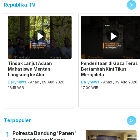
>
Republika TV
Tindak Lanjut Aduan
Penderitaan di Gaza Terus
Mahasiswa Mentan
Bertambah Kini Tikus
Langsung ke Alor
Merajalela
Dailynews
- Ahad , 09 Aug 2026,
Dailynews
- Ahad , 09 Aug 2026,
18:15 WIB
17:00 WIB
>
Terpopuler
Polresta Bandung 'Panen'
1
Pengungkapan Kasus