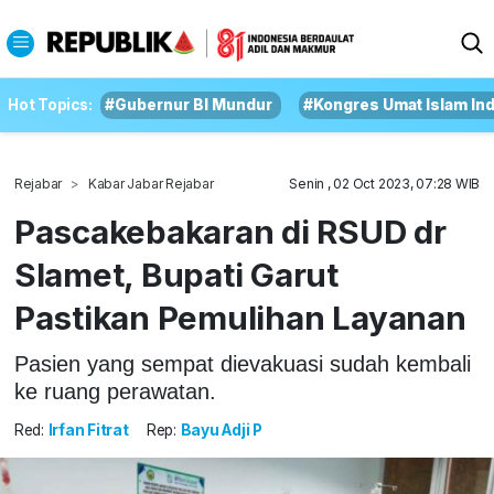
Hot Topics:
#Gubernur BI Mundur
#Kongres Umat Islam In
Rejabar
Kabar Jabar Rejabar
Senin , 02 Oct 2023, 07:28 WIB
Pascakebakaran di RSUD dr
Slamet, Bupati Garut
Pastikan Pemulihan Layanan
Pasien yang sempat dievakuasi sudah kembali
ke ruang perawatan.
Red:
Irfan Fitrat
Rep:
Bayu Adji P