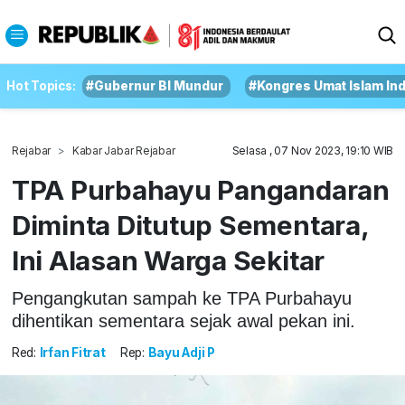
Hot Topics:
#Gubernur BI Mundur
#Kongres Umat Islam In
Rejabar
Kabar Jabar Rejabar
Selasa , 07 Nov 2023, 19:10 WIB
TPA Purbahayu Pangandaran
Diminta Ditutup Sementara,
Ini Alasan Warga Sekitar
Pengangkutan sampah ke TPA Purbahayu
dihentikan sementara sejak awal pekan ini.
Red:
Irfan Fitrat
Rep:
Bayu Adji P