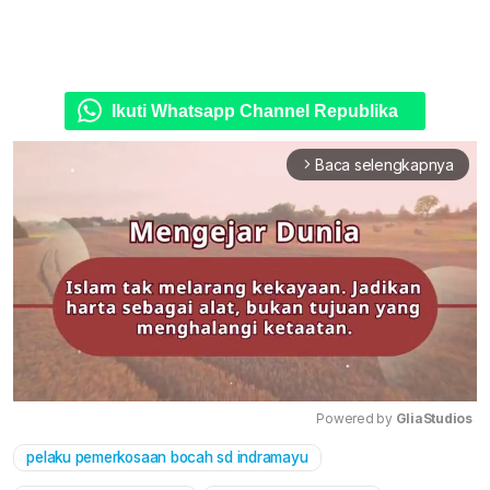
Ikuti Whatsapp Channel Republika
Baca selengkapnya
arrow_forward_ios
Powered by 
GliaStudios
pelaku pemerkosaan bocah sd indramayu
Mute