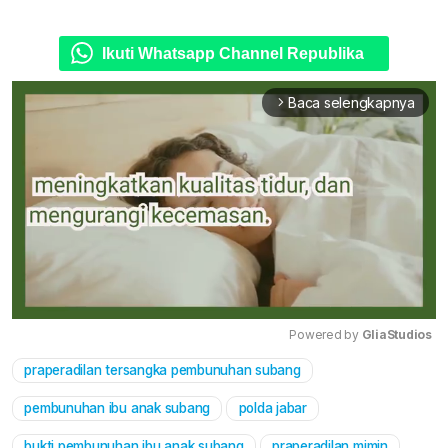
Ikuti Whatsapp Channel Republika
Baca selengkapnya
arrow_forward_ios
Powered by 
GliaStudios
praperadilan tersangka pembunuhan subang
Mute
pembunuhan ibu anak subang
polda jabar
bukti pembunuhan ibu anak subang
praperadilan mimin