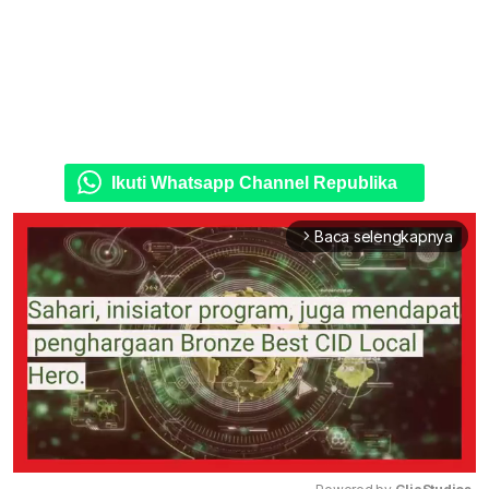
Ikuti Whatsapp Channel Republika
Baca selengkapnya
arrow_forward_ios