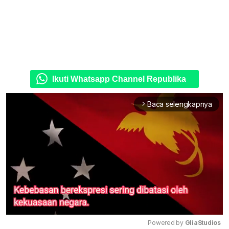
Ikuti Whatsapp Channel Republika
Baca selengkapnya
arrow_forward_ios
Powered by 
GliaStudios