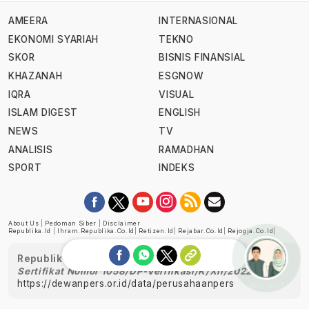
AMEERA
INTERNASIONAL
EKONOMI SYARIAH
TEKNO
SKOR
BISNIS FINANSIAL
KHAZANAH
ESGNOW
IQRA
VISUAL
ISLAM DIGEST
ENGLISH
NEWS
TV
ANALISIS
RAMADHAN
SPORT
INDEKS
About Us
|
Pedoman Siber
|
Disclaimer
Republika.id
|
Ihram.republika.co.id
|
Retizen.id
|
Rejabar.co.id
|
Rejogja.co.id
|
Republika telah diverifikasi oleh Dewan Pers
Sertifikat Nomor 1058/DP-Verifikasi/K/XII/2022
https://dewanpers.or.id/data/perusahaanpers
Ask me!