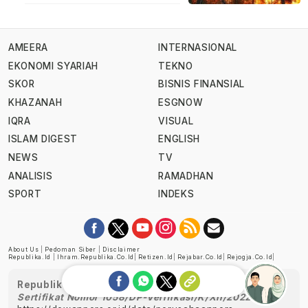
AMEERA
INTERNASIONAL
EKONOMI SYARIAH
TEKNO
SKOR
BISNIS FINANSIAL
KHAZANAH
ESGNOW
IQRA
VISUAL
ISLAM DIGEST
ENGLISH
NEWS
TV
ANALISIS
RAMADHAN
SPORT
INDEKS
About Us
|
Pedoman Siber
|
Disclaimer
Republika.id
|
Ihram.republika.co.id
|
Retizen.id
|
Rejabar.co.id
|
Rejogja.co.id
|
Republika telah diverifikasi oleh Dewan Pers
Sertifikat Nomor 1058/DP-Verifikasi/K/XII/2022