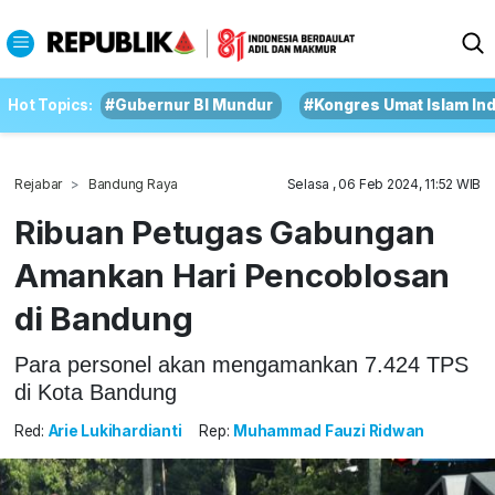
Hot Topics:
#Gubernur BI Mundur
#Kongres Umat Islam In
Rejabar
Bandung Raya
Selasa , 06 Feb 2024, 11:52 WIB
Ribuan Petugas Gabungan
Amankan Hari Pencoblosan
di Bandung
Para personel akan mengamankan 7.424 TPS
di Kota Bandung
Red:
Arie Lukihardianti
Rep:
Muhammad Fauzi Ridwan