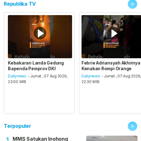
>
Republika TV
Kebakaran Landa Gedung
Febrie Adriansyah Akhirnya
Bapenda Pemprov DKI
Kenakan Rompi Orange
Dailynews
- Jumat , 07 Aug 2026,
Dailynews
- Jumat , 07 Aug 2026
23:00 WIB
22:30 WIB
>
Terpopuler
MMS Satukan Inohong
1