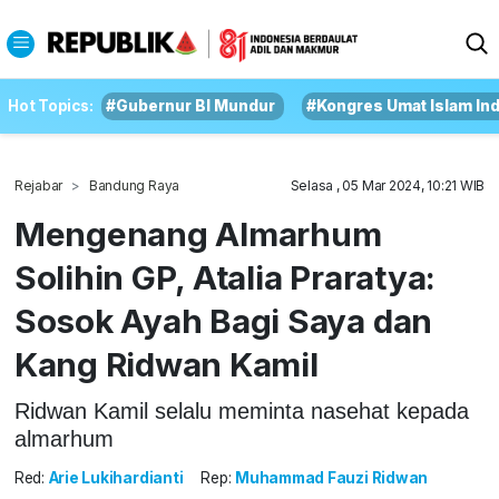
Hot Topics:
#Gubernur BI Mundur
#Kongres Umat Islam In
Rejabar
Bandung Raya
Selasa , 05 Mar 2024, 10:21 WIB
Mengenang Almarhum
Solihin GP, Atalia Praratya:
Sosok Ayah Bagi Saya dan
Kang Ridwan Kamil
Ridwan Kamil selalu meminta nasehat kepada
almarhum
Red:
Arie Lukihardianti
Rep:
Muhammad Fauzi Ridwan