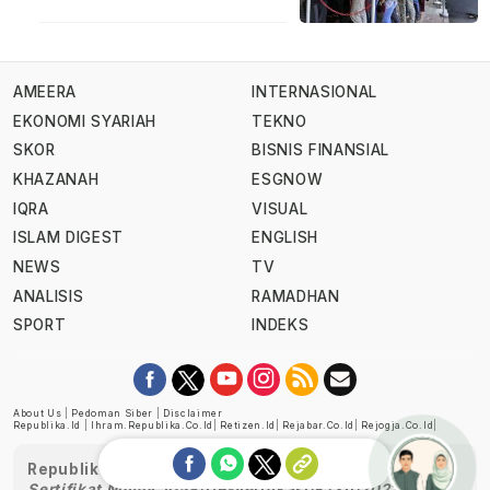
AMEERA
INTERNASIONAL
EKONOMI SYARIAH
TEKNO
SKOR
BISNIS FINANSIAL
KHAZANAH
ESGNOW
IQRA
VISUAL
ISLAM DIGEST
ENGLISH
NEWS
TV
ANALISIS
RAMADHAN
SPORT
INDEKS
About Us
|
Pedoman Siber
|
Disclaimer
Republika.id
|
Ihram.republika.co.id
|
Retizen.id
|
Rejabar.co.id
|
Rejogja.co.id
|
Republika telah diverifikasi oleh Dewan Pers
Sertifikat Nomor 1058/DP-Verifikasi/K/XII/2022