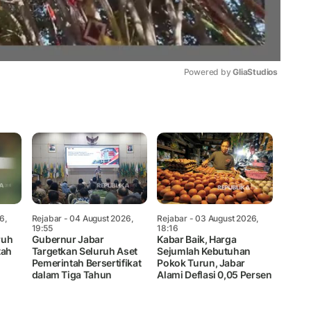
Powered by 
GliaStudios
Mute
6,
Rejabar
- 04 August 2026,
Rejabar
- 03 August 2026,
19:55
18:16
ruh
Gubernur Jabar
Kabar Baik, Harga
tah
Targetkan Seluruh Aset
Sejumlah Kebutuhan
Pemerintah Bersertifikat
Pokok Turun, Jabar
dalam Tiga Tahun
Alami Deflasi 0,05 Persen