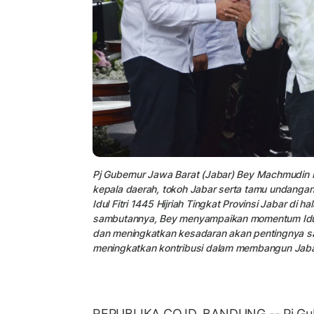
Pj Gubernur Jawa Barat (Jabar) Bey Machmudin 
kepala daerah, tokoh Jabar serta tamu undangan 
Idul Fitri 1445 Hijriah Tingkat Provinsi Jabar d
sambutannya, Bey menyampaikan momentum Idul F
dan meningkatkan kesadaran akan pentingnya sa
meningkatkan kontribusi dalam membangun Jabar
REPUBLIKA.CO.ID, BANDUNG -- Pj Gub