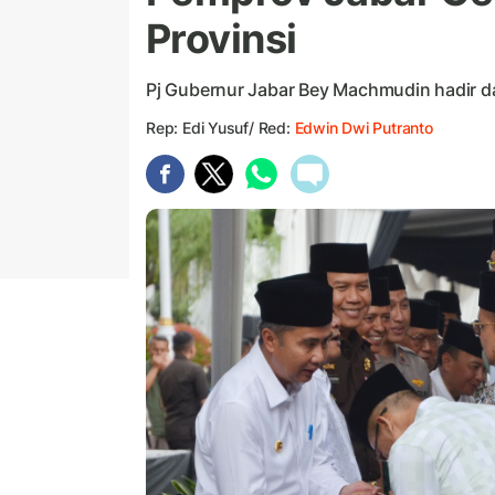
Provinsi
Pj Gubernur Jabar Bey Machmudin hadir d
Rep: Edi Yusuf/ Red:
Edwin Dwi Putranto