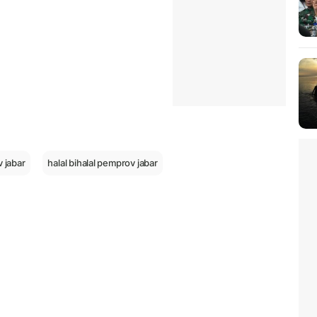
 jabar
halal bihalal pemprov jabar