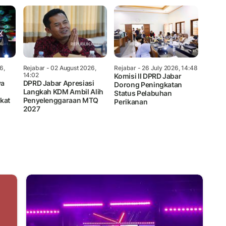
6,
Rejabar
- 02 August 2026,
Rejabar
- 26 July 2026, 14:48
14:02
Komisi II DPRD Jabar
ya
DPRD Jabar Apresiasi
Dorong Peningkatan
Langkah KDM Ambil Alih
Status Pelabuhan
kat
Penyelenggaraan MTQ
Perikanan
2027