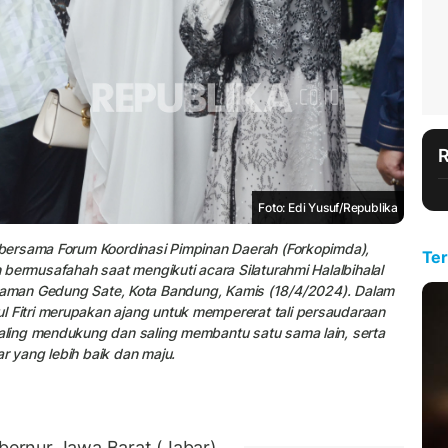
Foto: Edi Yusuf/Republika
bersama Forum Koordinasi Pimpinan Daerah (Forkopimda),
Ter
bermusafahah saat mengikuti acara Silaturahmi Halalbihalal
i halaman Gedung Sate, Kota Bandung, Kamis (18/4/2024). Dalam
itri merupakan ajang untuk mempererat tali persaudaraan
ling mendukung dan saling membantu satu sama lain, serta
 yang lebih baik dan maju.
ernur Jawa Barat (Jabar)