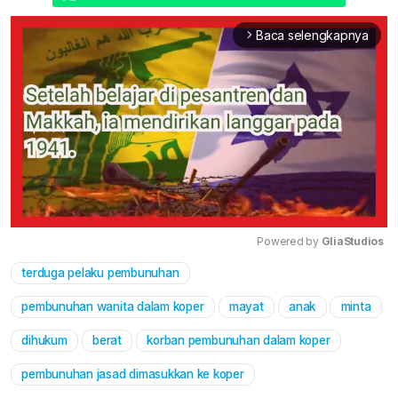
Baca selengkapnya
arrow_forward_ios
Powered by 
GliaStudios
terduga pelaku pembunuhan
Mute
pembunuhan wanita dalam koper
mayat
anak
minta
dihukum
berat
korban pembunuhan dalam koper
pembunuhan jasad dimasukkan ke koper