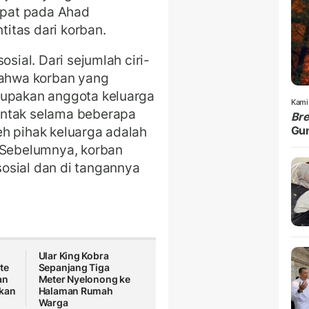
pat pada Ahad
titas dari korban.
osial. Dari sejumlah ciri-
bahwa korban yang
rupakan anggota keluarga
Kami
ontak selama beberapa
Br
leh pihak keluarga adalah
Gu
. Sebelumnya, korban
osial dan di tangannya
Ular King Kobra
te
Sepanjang Tiga
an
Meter Nyelonong ke
ikan
Halaman Rumah
Warga