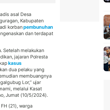
gadis asal Desa
guragan, Kabupaten
jadi korban
pembunuhan
engenaskan dan terdapat
n. Setelah melakukan
ikan, jajaran Polresta
gkap
kasus
kan dua pelaku yang
 kemudian membuangnya
algubug Lor,’’ ujar
arni, melalui Kasat
o, Jumat (10/5/2024).
 FH (21), warga