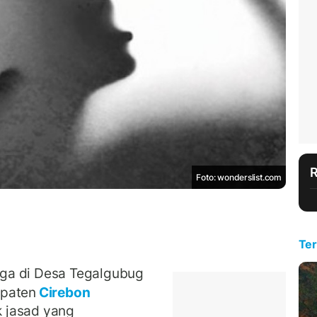
Foto: wonderslist.com
Ter
ga di Desa Tegalgubug
upaten
Cirebon
 jasad yang