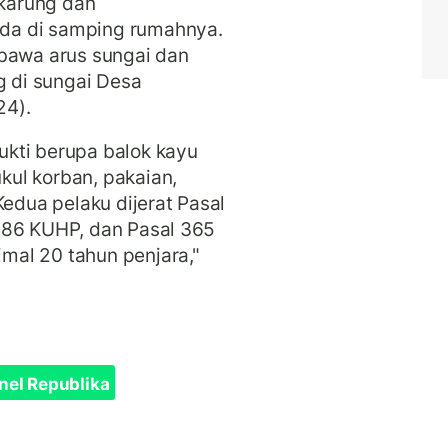
karung dan
da di samping rumahnya.
rbawa arus sungai dan
 di sungai Desa
24).
kti berupa balok kayu
ul korban, pakaian,
Kedua pelaku dijerat Pasal
286 KUHP, dan Pasal 365
al 20 tahun penjara,"
nel Republika