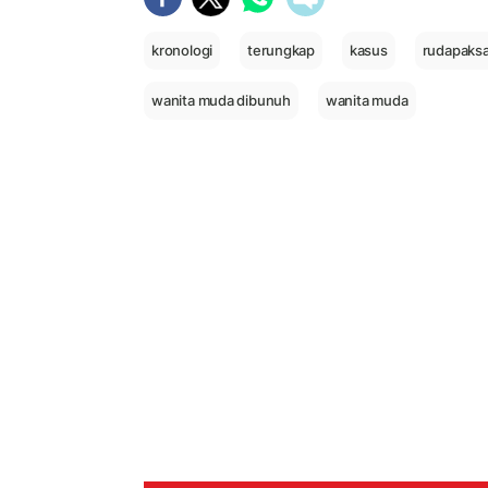
kronologi
terungkap
kasus
rudapaks
wanita muda dibunuh
wanita muda