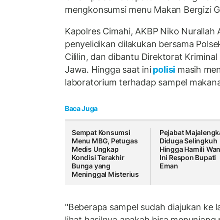
mengkonsumsi menu Makan Bergizi Gr
Kapolres Cimahi, AKBP Niko Nurallah 
penyelidikan dilakukan bersama Polse
Cililin, dan dibantu Direktorat Krimina
Jawa. Hingga saat ini
polisi
masih menu
laboratorium terhadap sampel makan
Baca Juga
Sempat Konsumsi
Pejabat Majalengk
Menu MBG, Petugas
Diduga Selingkuh
Medis Ungkap
Hingga Hamili Wan
Kondisi Terakhir
Ini Respon Bupati
Bunga yang
Eman
Meninggal Misterius
"Beberapa sampel sudah diajukan ke la
lihat hasilnya apakah bisa menunjang pr