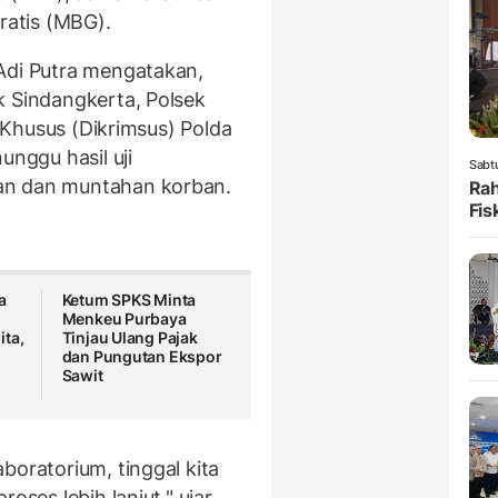
atis (MBG).
Adi Putra mengatakan,
k Sindangkerta, Polsek
l Khusus (Dikrimsus) Polda
nggu hasil uji
Sabt
an dan muntahan korban.
Rah
Fis
a
Ketum SPKS Minta
Menkeu Purbaya
ita,
Tinjau Ulang Pajak
dan Pungutan Ekspor
Sawit
boratorium, tinggal kita
oses lebih lanjut," ujar