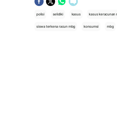
polisi
selidiki
kasus
kasus keracunan
siswa terkena racun mbg
konsumsi
mbg