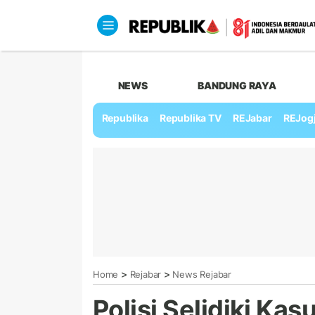
NEWS
BANDUNG RAYA
Republika
Republika TV
REJabar
REJog
>
>
Home
Rejabar
News Rejabar
Polisi Selidiki Ka