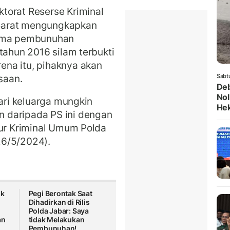
torat Reserse Kriminal
Barat mengungkapkan
tama pembunuhan
tahun 2016 silam terbukti
na itu, pihaknya akan
saan.
Sabt
Deb
Nol
dari keluarga mungkin
He
 daripada PS ini dengan
tur Kriminal Umum Polda
26/5/2024).
ok
Pegi Berontak Saat
Dihadirkan di Rilis
Polda Jabar: Saya
an
tidak Melakukan
Pembunuhan!