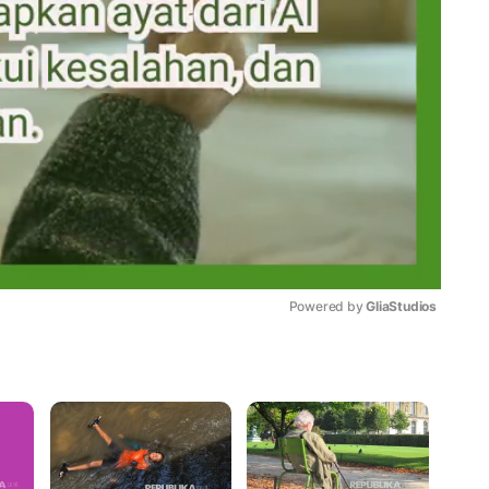
Powered by 
GliaStudios
Mute