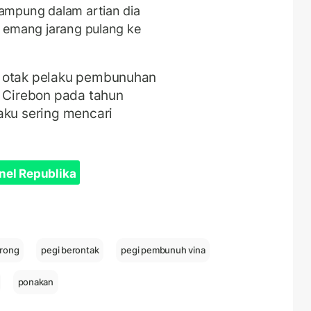
ampung dalam artian dia
a emang jarang pulang ke
n otak pelaku pembunuhan
e Cirebon pada tahun
aku sering mencari
nel Republika
erong
pegi berontak
pegi pembunuh vina
ponakan