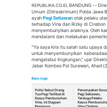
BANDUNG -- Direk
REPUBLIKA.CO.ID,
Umum (Ditreskrimum) Polda Jawa 
ayah
Pegi Setiawan
otak pelaku u
terhadap Vina dan Rizky di Cirebon 
menyembunyikan anaknya. Oleh kare
mendalami dan melakukan pemerik
"Ya saya kira itu salah satu upaya 
untuk menyembunyikan keberadaan
mengelabui lingkungan," ujar Direk
Jabar Kombes Pol Surawan, Ahad (
Baca Juga
Polisi Sebut Orang
Penampakan Sos
Tua Pegi Terlibat di
Pegi Setiawan,
Kasus Pembunuhan
Terduga Pelaku
Vina, Ini Dugaan
Kasus Pembunuh
Perannya
Vina Cirebon