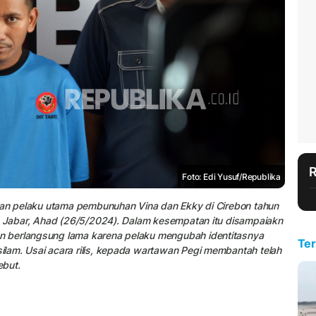
Foto: Edi Yusuf/Republika
awan pelaku utama pembunuhan Vina dan Ekky di Cirebon tahun
da Jabar, Ahad (26/5/2024). Dalam kesempatan itu disampaiakn
n berlangsung lama karena pelaku mengubah identitasnya
Ter
lam. Usai acara rilis, kepada wartawan Pegi membantah telah
ebut.