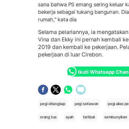
sana bahwa PS emang sering keluar k
bekerja sebagai tukang bangunan. Di
rumah," kata dia
Selama pelariannya, ia mengataka
Vina dan Ekky ini pernah kembali k
2019 dan kembali ke pekerjaan. Pel
pekerjaan di luar Cirebon.
Ikuti Whatsapp Chan
pegi ditangkap
pegi setiawan
pegi alias p
orang tua
ayah
terlibat
sembunyikan