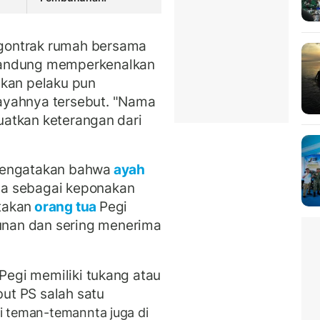
gontrak rumah bersama
Bandung memperkenalkan
akan pelaku pun
ayahnya tersebut.
"Nama
kuatkan keterangan dari
mengatakan bahwa
ayah
ya sebagai keponakan
takan
orang tua
Pegi
nan dan sering menerima
 Pegi memiliki tukang atau
ut PS salah satu
i teman-temannta juga di