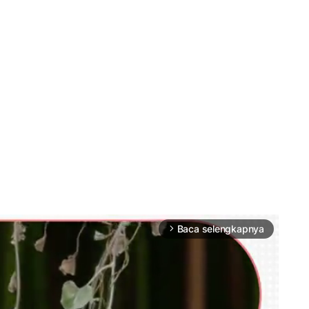
Baca selengkapnya
arrow_forward_ios