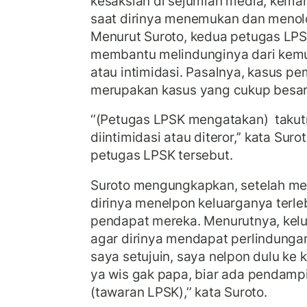
kesaksian di sejumlah media, kemar
saat dirinya menemukan dan menolo
Menurut Suroto, kedua petugas LPSK 
membantu melindunginya dari kemu
atau intimidasi. Pasalnya, kasus p
merupakan kasus yang cukup besar
‘’(Petugas LPSK mengatakan) takut
diintimidasi atau diteror,’’ kata Su
petugas LPSK tersebut.
Suroto mengungkapkan, setelah m
dirinya menelpon keluarganya terle
pendapat mereka. Menurutnya, ke
agar dirinya mendapat perlindungan
saya setujuin, saya nelpon dulu ke k
ya wis gak papa, biar ada pendampi
(tawaran LPSK),’’ kata Suroto.