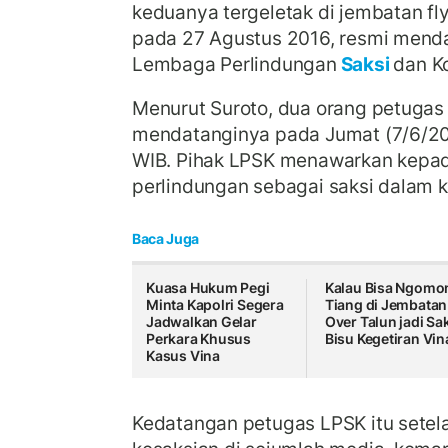
keduanya tergeletak di jembatan fly
pada 27 Agustus 2016, resmi menda
Lembaga Perlindungan
Saksi
dan K
Menurut Suroto, dua orang petugas 
mendatanginya pada Jumat (7/6/202
WIB. Pihak LPSK menawarkan kepa
perlindungan sebagai saksi dalam k
Baca Juga
Kuasa Hukum Pegi
Kalau Bisa Ngomo
Minta Kapolri Segera
Tiang di Jembatan
Jadwalkan Gelar
Over Talun jadi Sa
Perkara Khusus
Bisu Kegetiran Vin
Kasus Vina
Kedatangan petugas LPSK itu setel