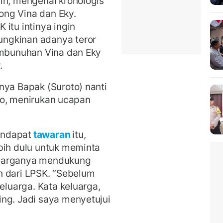
in, mengenai kronologis
ng Vina dan Eky.
itu intinya ingin
ngkinan adanya teror
embunuhan Vina dan Eky
.
nya Bapak (Suroto) nanti
roto, menirukan ucapan
endapat
tawaran
itu,
bih dulu untuk meminta
luarganya mendukung
 dari LPSK. ‘’Sebelum
eluarga. Kata keluarga,
ng. Jadi saya menyetujui