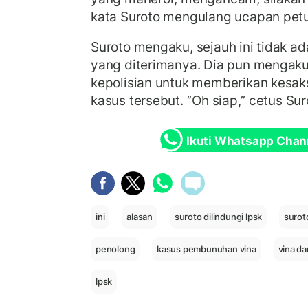
kata Suroto mengulang ucapan pet
Suroto mengaku, sejauh ini tidak ada
yang diterimanya. Dia pun mengaku 
kepolisian untuk memberikan kesak
kasus tersebut. ‘’Oh siap,’’ cetus Su
Ikuti Whatsapp Chan
ini
alasan
suroto dilindungi lpsk
surot
penolong
kasus pembunuhan vina
vina da
lpsk