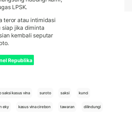
ugas LPSK.
 teror atau intimidasi
siap jika diminta
sian kembali seputar
roto.
nel Republika
o saksi kasus vina
suroto
saksi
kunci
n eky
kasus vina cirebon
tawaran
dilindungi