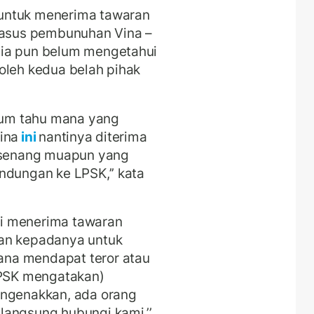
untuk menerima tawaran
 kasus pembunuhan Vina –
Dia pun belum mengetahui
oleh kedua belah pihak
elum tahu mana yang
ina
ini
nantinya diterima
k senang muapun yang
ndungan ke LPSK,’’ kata
i menerima tawaran
san kepadanya untuk
na mendapat teror atau
LPSK mengatakan)
engenakkan, ada orang
langsung hubungi kami,’’