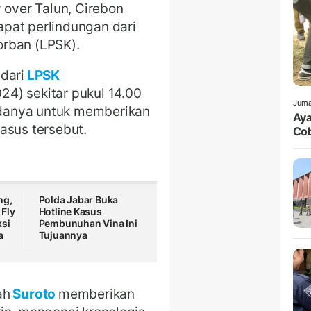
 over Talun, Cirebon
pat perlindungan dari
orban (LPSK).
dari
LPSK
4) sekitar pukul 14.00
Juma
danya untuk memberikan
Aya
asus tersebut.
Cob
ng,
Polda Jabar Buka
 Fly
Hotline Kasus
ksi
Pembunuhan Vina Ini
a
Tujuannya
ah
Suroto
memberikan