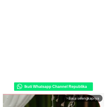
Ikuti Whatsapp Channel Republika
Baca selengkapnya
arrow_forward_ios