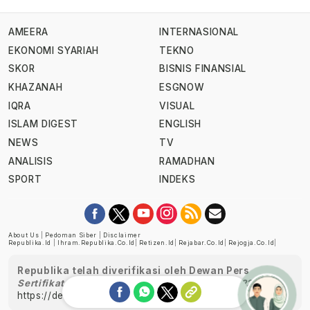
AMEERA
INTERNASIONAL
EKONOMI SYARIAH
TEKNO
SKOR
BISNIS FINANSIAL
KHAZANAH
ESGNOW
IQRA
VISUAL
ISLAM DIGEST
ENGLISH
NEWS
TV
ANALISIS
RAMADHAN
SPORT
INDEKS
About Us
|
Pedoman Siber
|
Disclaimer
Republika.id
|
Ihram.republika.co.id
|
Retizen.id
|
Rejabar.co.id
|
Rejogja.co.id
|
Republika telah diverifikasi oleh Dewan Pers
Sertifikat Nomor 1058/DP-Verifikasi/K/XII/2022
https://dewanpers.or.id/data/perusahaanpers