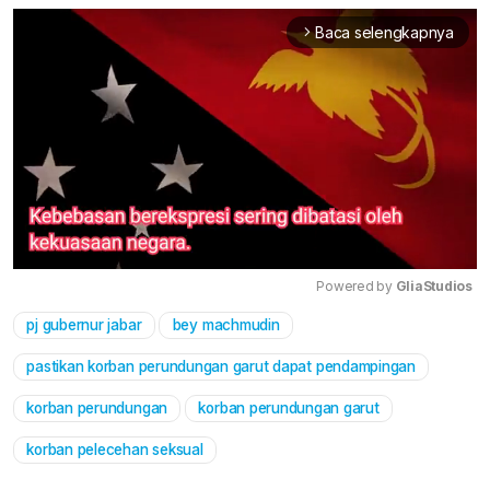
Baca selengkapnya
arrow_forward_ios
Powered by 
GliaStudios
pj gubernur jabar
bey machmudin
Mute
pastikan korban perundungan garut dapat pendampingan
korban perundungan
korban perundungan garut
korban pelecehan seksual