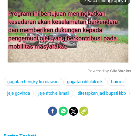
Baca selengkapnya
arrow_forward_ios
Powered by 
GliaStudios
gugatan hengky kurniawan
gugatan ditolak mk
hari ini
Mute
jeje govinda
jeje ritchie ismail
ditetapkan jadi bupati kbb