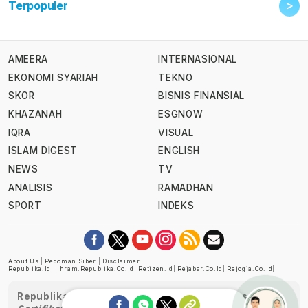
>
Terpopuler
AMEERA
INTERNASIONAL
EKONOMI SYARIAH
TEKNO
SKOR
BISNIS FINANSIAL
KHAZANAH
ESGNOW
IQRA
VISUAL
ISLAM DIGEST
ENGLISH
NEWS
TV
ANALISIS
RAMADHAN
SPORT
INDEKS
About Us
|
Pedoman Siber
|
Disclaimer
Republika.id
|
Ihram.republika.co.id
|
Retizen.id
|
Rejabar.co.id
|
Rejogja.co.id
|
Republika telah diverifikasi oleh Dewan Pers