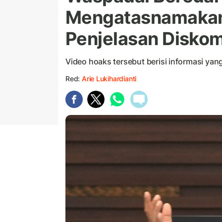
Mengatasnamakan 
Penjelasan Diskom
Video hoaks tersebut berisi informasi yan
Red:
Arie Lukihardianti