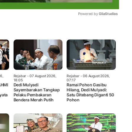
Powered by 
GliaStudios
Mute
6,
Rejabar
- 07 August 2026,
Rejabar
- 06 August 2026,
18:05
07:17
AHMI
Dedi Mulyadi
Ramai Pohon Gasibu
i
Sayembarakan Tangkap
Hilang, Dedi Mulyadi:
yata
Pelaku Pembakaran
Satu Ditebang Diganti 50
Bendera Merah Putih
Pohon