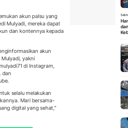
Sabt
nemukan akun palsu yang
Han
i Mulyadi, mereka dapat
dan
akun dan kontennya kepada
Keb
menginformasikan akun
 Mulyadi, yakni
mulyadi71 di Instagram,
 dan
be.
ntuk selalu melakukan
rkannya. Mari bersama-
ng digital yang sehat,"