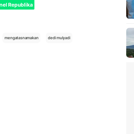
nel Republika
mengatasnamakan
dedi mulyadi