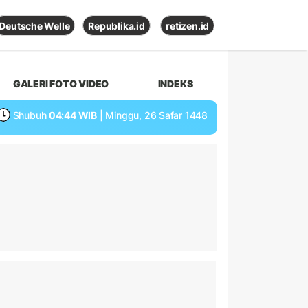
Deutsche Welle
Republika.id
retizen.id
GALERI FOTO VIDEO
INDEKS
Shubuh
04:44 WIB
| Minggu, 26 Safar 1448