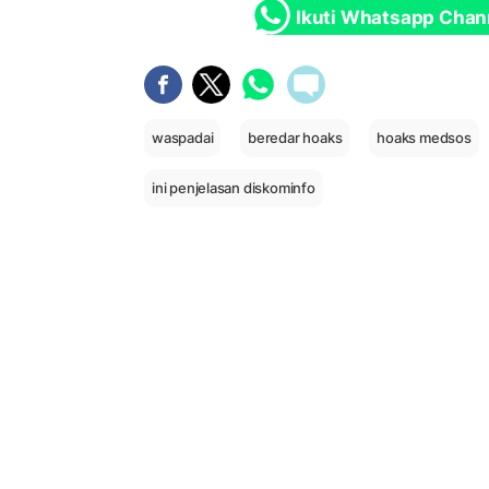
Ikuti Whatsapp Chan
waspadai
beredar hoaks
hoaks medsos
ini penjelasan diskominfo