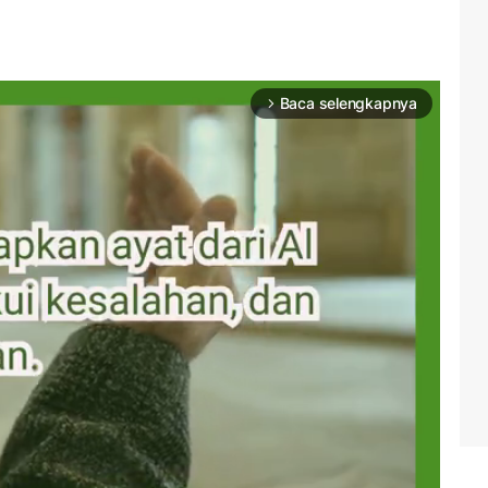
Baca selengkapnya
arrow_forward_ios