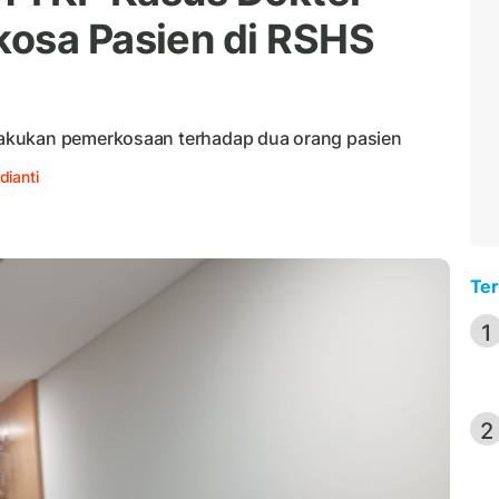
kosa Pasien di RSHS
akukan pemerkosaan terhadap dua orang pasien
dianti
Ter
1
2