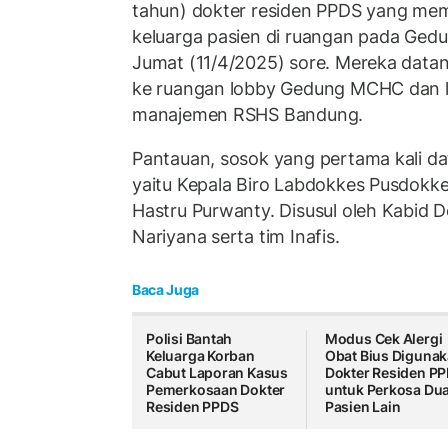
tahun) dokter residen PPDS yang me
keluarga pasien di ruangan pada G
Jumat (11/4/2025) sore. Mereka datan
ke ruangan lobby Gedung MCHC dan l
manajemen RSHS Bandung.
Pantauan, sosok yang pertama kali d
yaitu Kepala Biro Labdokkes Pusdokkes
Hastru Purwanty. Disusul oleh Kabid 
Nariyana serta tim Inafis.
Baca Juga
Polisi Bantah
Modus Cek Alergi
Keluarga Korban
Obat Bius Diguna
Cabut Laporan Kasus
Dokter Residen P
Pemerkosaan Dokter
untuk Perkosa Du
Residen PPDS
Pasien Lain