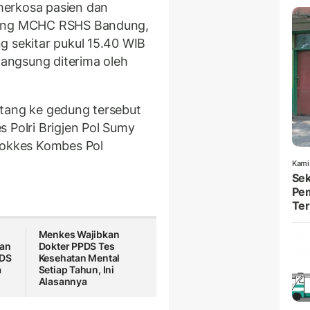
merkosa pasien dan
edung MCHC RSHS Bandung,
g sekitar pukul 15.40 WIB
angsung diterima oleh
atang ke gedung tersebut
 Polri Brigjen Pol Sumy
Dokkes Kombes Pol
Kami
Sek
Pem
Ter
Menkes Wajibkan
kan
Dokter PPDS Tes
PDS
Kesehatan Mental
a
Setiap Tahun, Ini
Alasannya