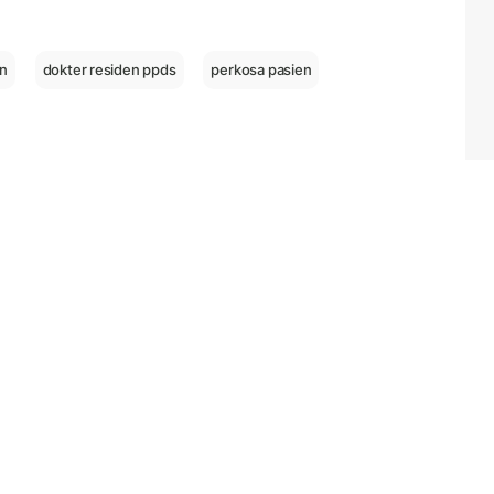
en
dokter residen ppds
perkosa pasien