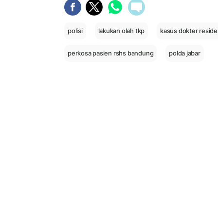
polisi
lakukan olah tkp
kasus dokter resid
perkosa pasien rshs bandung
polda jabar