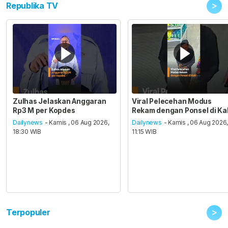
>
Republika TV
Zulhas Jelaskan Anggaran
Viral Pelecehan Modus
Rp3 M per Kopdes
Rekam dengan Ponsel di Ka
Dailynews
- Kamis , 06 Aug 2026,
Dailynews
- Kamis , 06 Aug 2026
18:30 WIB
11:15 WIB
>
Terpopuler