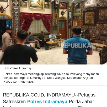
Dok Polres Indramayu
Polres Indramayu menangkap seorang WNA asal Iran yang menyimpan
senjata api ilegal di rumahnya di Desa Wanguk, Kecamatan Anjatan,
Kabupaten Indramayu.
REPUBLIKA.CO.ID, INDRAMAYU--Petugas
Satreskrim
Polres Indramayu
Polda Jabar