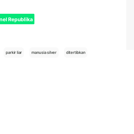
nel Republika
parkir liar
manusia silver
ditertibkan