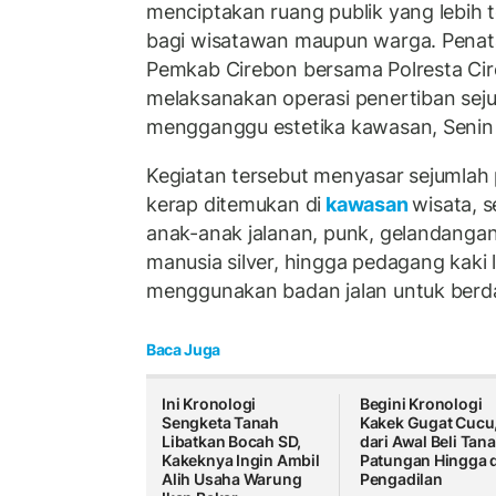
menciptakan ruang publik yang lebih t
bagi wisatawan maupun warga. Penata
Pemkab Cirebon bersama Polresta Ci
melaksanakan operasi penertiban sejum
mengganggu estetika kawasan, Senin 
Kegiatan tersebut menyasar sejumlah
kerap ditemukan di
kawasan
wisata, s
anak-anak jalanan, punk, gelandanga
manusia silver, hingga pedagang kaki 
menggunakan badan jalan untuk berd
Baca Juga
Ini Kronologi
Begini Kronologi
Sengketa Tanah
Kakek Gugat Cucu
Libatkan Bocah SD,
dari Awal Beli Tan
Kakeknya Ingin Ambil
Patungan Hingga d
Alih Usaha Warung
Pengadilan