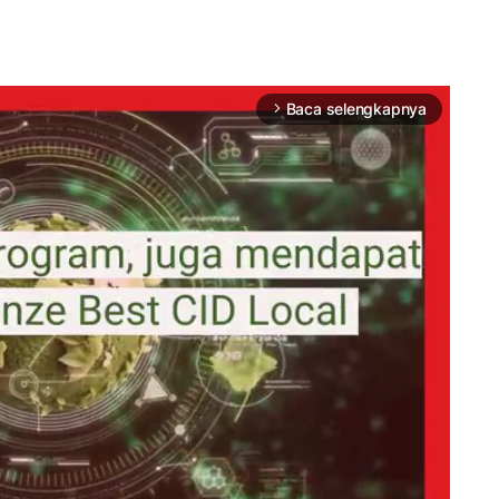
Baca selengkapnya
arrow_forward_ios