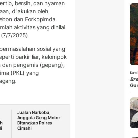
ertib, bersih, dan nyaman
an, dilakukan oleh
rebon dan Forkopimda
lah aktivitas yang dinilai
(7/7/2025).
 permasalahan sosial yang
eperti parkir liar, kelompok
n dan pengemis (gepeng),
lima (PKL) yang
Kami
Br
agang.
Gu
Jualan Narkoba,
,
Anggota Geng Motor
ah
Ditangkap Polres
i
Cimahi