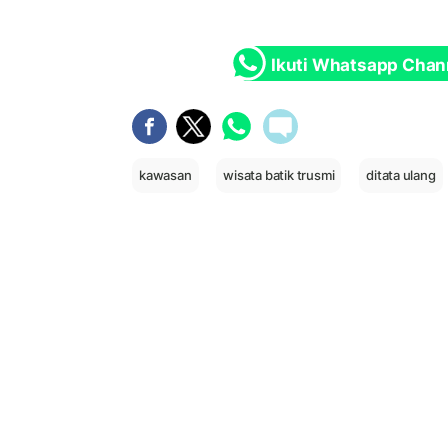
Ikuti Whatsapp Chan
kawasan
wisata batik trusmi
ditata ulang