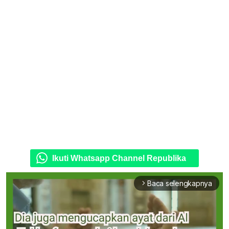
Ikuti Whatsapp Channel Republika
Baca selengkapnya
arrow_forward_ios