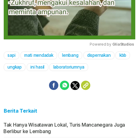
Powered by 
GliaStudios
sapi
mati mendadak
lembang
dispernakan
kbb
Mute
ungkap
ini hasil
laboratoriumnya
Berita Terkait
Tak Hanya Wisatawan Lokal, Turis Mancanegara Juga
Berlibur ke Lembang