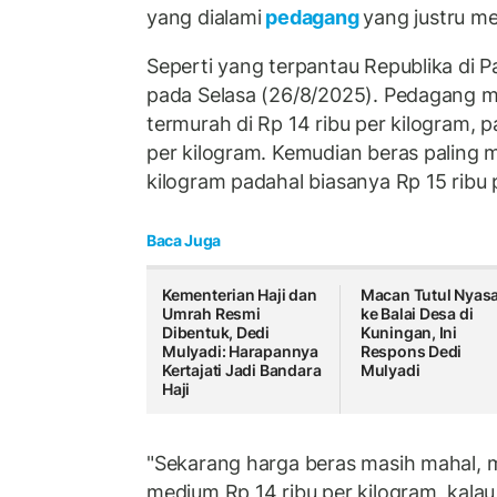
yang dialami
pedagang
yang justru m
Seperti yang terpantau Republika di P
pada Selasa (26/8/2025). Pedagang m
termurah di Rp 14 ribu per kilogram, 
per kilogram. Kemudian beras paling m
kilogram padahal biasanya Rp 15 ribu 
Baca Juga
Kementerian Haji dan
Macan Tutul Nyas
Umrah Resmi
ke Balai Desa di
Dibentuk, Dedi
Kuningan, Ini
Mulyadi: Harapannya
Respons Dedi
Kertajati Jadi Bandara
Mulyadi
Haji
"Sekarang harga beras masih mahal, ma
medium Rp 14 ribu per kilogram, kal