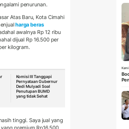
engalami penurunan.
asar Atas Baru, Kota Cimahi
enjual
harga beras
padahal awalnya Rp 12 ribu
ahal dijual Rp 16.500 per
per kilogram.
Kami
Boc
ar
Komisi III Tanggapi
Pem
Pernyataan Gubernur
Dedi Mulyadi Soal
Penutupan BUMD
yang tidak Sehat
sih tinggi. Saya jual yang
au yang premium Rp16.500