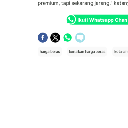
premium, tapi sekarang jarang," katan
Ikuti Whatsapp Chan
harga beras
kenaikan harga beras
kota ci