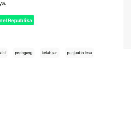
ya.
nel Republika
mahi
pedagang
keluhkan
penjualan lesu