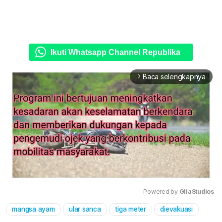
Ikuti Whatsapp Channel Republika
Baca selengkapnya
arrow_forward_ios
Powered by 
GliaStudios
mangsa ayam
ular sanca
tiga meter
dievakuasi
Mute