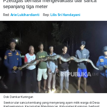
P2etugas berhasil mengevakuasi ular sanca
sepanjang tiga meter
Red:
Arie Lukihardianti
Rep:
Lilis Sri Handayani
Dok Damkar Kuningan
Seekor ular sanca kembang yang menyerang ayam milik warga di Desa
Kertawinangun, Kecamatan Mandirancan, Kabupaten Kuningan, berhasil