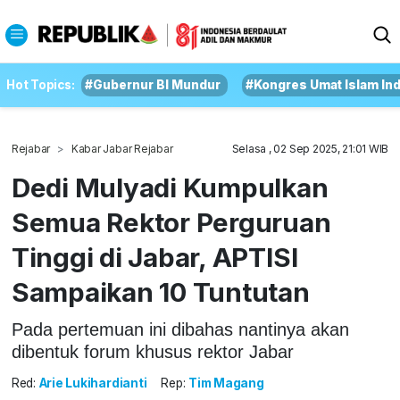
Hot Topics:
#Gubernur BI Mundur
#Kongres Umat Islam In
Rejabar
Kabar Jabar Rejabar
Selasa , 02 Sep 2025, 21:01 WIB
Dedi Mulyadi Kumpulkan
Semua Rektor Perguruan
Tinggi di Jabar, APTISI
Sampaikan 10 Tuntutan
Pada pertemuan ini dibahas nantinya akan
dibentuk forum khusus rektor Jabar
Red:
Arie Lukihardianti
Rep:
Tim Magang