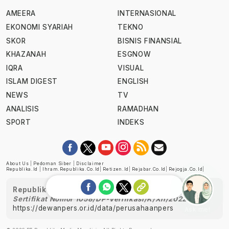
AMEERA
INTERNASIONAL
EKONOMI SYARIAH
TEKNO
SKOR
BISNIS FINANSIAL
KHAZANAH
ESGNOW
IQRA
VISUAL
ISLAM DIGEST
ENGLISH
NEWS
TV
ANALISIS
RAMADHAN
SPORT
INDEKS
About Us
|
Pedoman Siber
|
Disclaimer
Republika.id
|
Ihram.republika.co.id
|
Retizen.id
|
Rejabar.co.id
|
Rejogja.co.id
|
Republika telah diverifikasi oleh Dewan Pers
Sertifikat Nomor 1058/DP-Verifikasi/K/XII/2022
https://dewanpers.or.id/data/perusahaanpers
Ask me!