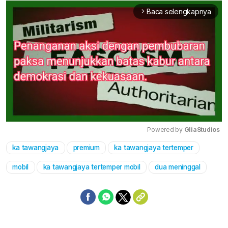
Baca selengkapnya
arrow_forward_ios
Powered by 
GliaStudios
ka tawangjaya
premium
ka tawangjaya tertemper
Mute
mobil
ka tawangjaya tertemper mobil
dua meninggal