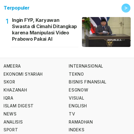
>
Terpopuler
Ingin FYP, Karyawan
1
Swasta di Cimahi Ditangkap
karena Manipulasi Video
Prabowo Pakai AI
AMEERA
INTERNASIONAL
EKONOMI SYARIAH
TEKNO
SKOR
BISNIS FINANSIAL
KHAZANAH
ESGNOW
IQRA
VISUAL
ISLAM DIGEST
ENGLISH
NEWS
TV
ANALISIS
RAMADHAN
SPORT
INDEKS