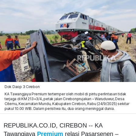
Dok Daop 3 Cirebon
KA Tawangjaya Premium tertemper oleh mobil di pintu perlintasan tidak
terjaga di KM 213+3/4, petak jalan Cirebonprujakan – Waruduwur, Desa
Citemu, Kecamatan Mundu, Kabupaten Cirebon, Rabu (24/9/2025) sekitar
pukul 10.00 WIB. Dalam peristiwa itu, dua orang meninggal dunia.
REPUBLIKA.CO.ID, CIREBON -- KA
Tawangjaya
Premium
relasi Pasarsenen –