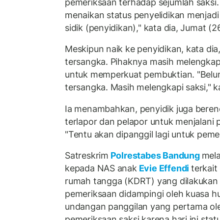
pemeriksaan terhadap sejumlah saksi. 
menaikan status penyelidikan menjadi
sidik (penyidikan)," kata dia, Jumat (
Meskipun naik ke penyidikan, kata di
tersangka. Pihaknya masih melengkapi
untuk memperkuat pembuktian. "Belu
tersangka. Masih melengkapi saksi," k
Ia menambahkan, penyidik juga bere
terlapor dan pelapor untuk menjalani 
"Tentu akan dipanggil lagi untuk pemer
Satreskrim
Polrestabes Bandung
mel
kepada NAS anak
Evie Effendi
terkai
rumah tangga (KDRT) yang dilakukan 
pemeriksaan didampingi oleh kuasa h
undangan panggilan yang pertama ole
pemeriksaan saksi karena hari ini stat