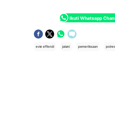
Ikuti Whatsapp Chan
evie effendi
jalani
pemeriksaan
polre