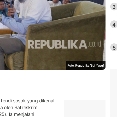
3
4
5
Foto: Republika/Edi Yusuf
endi sosok yang dikenal
sa oleh Satreskrim
5). Ia menjalani