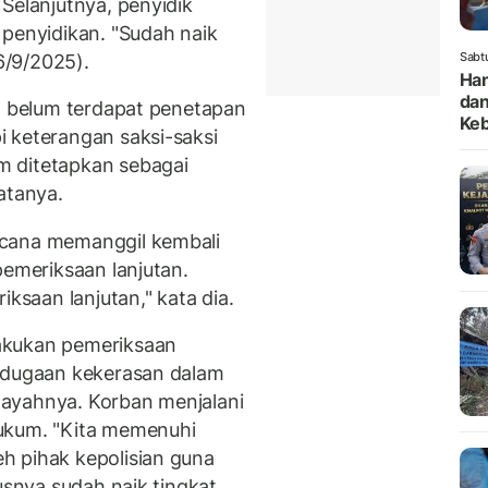
Selanjutnya, penyidik
 penyidikan. "Sudah naik
Sabt
26/9/2025).
Han
dan
a, belum terdapat penetapan
Keb
 keterangan saksi-saksi
m ditetapkan sebagai
atanya.
ncana memanggil kembali
pemeriksaan lanjutan.
iksaan lanjutan," kata dia.
akukan pemeriksaan
t dugaan kekerasan dalam
ayahnya. Korban menjalani
ukum. "Kita memenuhi
h pihak kepolisian guna
usnya sudah naik tingkat