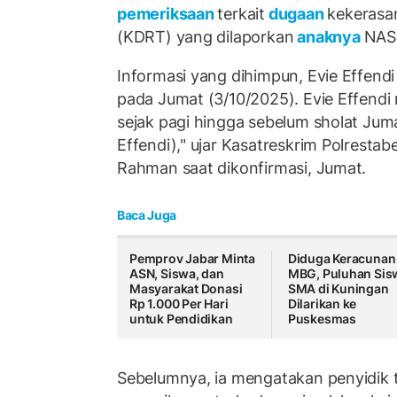
pemeriksaan
terkait
dugaan
kekerasa
(KDRT) yang dilaporkan
anaknya
NAS
Informasi yang dihimpun, Evie Effend
pada Jumat (3/10/2025). Evie Effendi
sejak pagi hingga sebelum sholat Juma
Effendi)," ujar Kasatreskrim Polrest
Rahman saat dikonfirmasi, Jumat.
Baca Juga
Pemprov Jabar Minta
Diduga Keracunan
ASN, Siswa, dan
MBG, Puluhan Sis
Masyarakat Donasi
SMA di Kuningan
Rp 1.000 Per Hari
Dilarikan ke
untuk Pendidikan
Puskesmas
Sebelumnya, ia mengatakan penyidik 