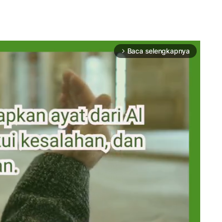
Baca selengkapnya
arrow_forward_ios