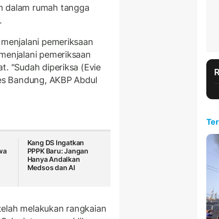
n dalam rumah tangga
.
i menjalani pemeriksaan
 menjalani pemeriksaan
t. "Sudah diperiksa (Evie
abes Bandung, AKBP Abdul
Ter
Kang DS Ingatkan
wa
PPPK Baru: Jangan
Hanya Andalkan
Medsos dan AI
telah melakukan rangkaian