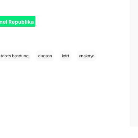
nel Republika
stabes bandung
dugaan
kdrt
anaknya