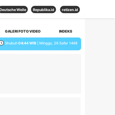
Deutsche Welle
Republika.id
retizen.id
GALERI FOTO VIDEO
INDEKS
Shubuh
04:44 WIB
| Minggu, 26 Safar 1448