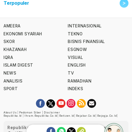
>
Terpopuler
AMEERA
INTERNASIONAL
EKONOMI SYARIAH
TEKNO
SKOR
BISNIS FINANSIAL
KHAZANAH
ESGNOW
IQRA
VISUAL
ISLAM DIGEST
ENGLISH
NEWS
TV
ANALISIS
RAMADHAN
SPORT
INDEKS
About Us
|
Pedoman Siber
|
Disclaimer
Republika.id
|
Ihram.republika.co.id
|
Retizen.id
|
Rejabar.co.id
|
Rejogja.co.id
|
Republika telah diverifikasi oleh Dewan Pers