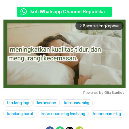
Ikuti Whatsapp Channel Republika
Baca selengkapnya
arrow_forward_ios
Powered by 
GliaStudios
terulang lagi
keracunan
konsumsi mbg
Mute
bandung barat
keracunan mbg lembang
keracunan mbg