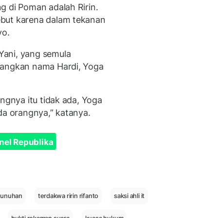
g di Poman adalah Ririn.
but karena dalam tekanan
yo.
Yani, yang semula
dangkan nama Hardi, Yoga
angnya itu tidak ada, Yoga
ada orangnya,” katanya.
nel Republika
bunuhan
terdakwa ririn rifanto
saksi ahli it