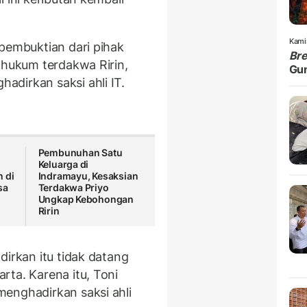
Kami
 pembuktian dari pihak
Br
 hukum terdakwa Ririn,
Gu
dirkan saksi ahli IT.
Pembunuhan Satu
Keluarga di
 di
Indramayu, Kesaksian
sa
Terdakwa Priyo
Ungkap Kebohongan
Ririn
dirkan itu tidak datang
rta. Karena itu, Toni
enghadirkan saksi ahli