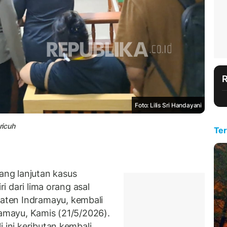
Foto: Lilis Sri Handayani
ricuh
Ter
ng lanjutan kasus
ri dari lima orang asal
ten Indramayu, kembali
ramayu, Kamis (21/5/2026).
 ini keributan kembali