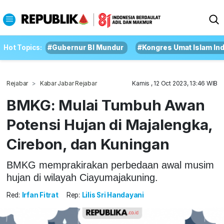
Hot Topics:
#Gubernur BI Mundur
#Kongres Umat Islam In
Rejabar
Kabar Jabar Rejabar
Kamis , 12 Oct 2023, 13:46 WIB
BMKG: Mulai Tumbuh Awan
Potensi Hujan di Majalengka,
Cirebon, dan Kuningan
BMKG memprakirakan perbedaan awal musim
hujan di wilayah Ciayumajakuning.
Red:
Irfan Fitrat
Rep:
Lilis Sri Handayani