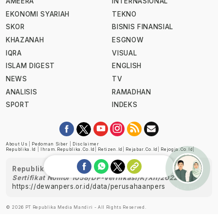
AMEERA
INTERNASIONAL
EKONOMI SYARIAH
TEKNO
SKOR
BISNIS FINANSIAL
KHAZANAH
ESGNOW
IQRA
VISUAL
ISLAM DIGEST
ENGLISH
NEWS
TV
ANALISIS
RAMADHAN
SPORT
INDEKS
About Us
|
Pedoman Siber
|
Disclaimer
Republika.id
|
Ihram.republika.co.id
|
Retizen.id
|
Rejabar.co.id
|
Rejogja.co.id
|
Republika telah diverifikasi oleh Dewan Pers
Sertifikat Nomor 1058/DP-Verifikasi/K/XII/2022
https://dewanpers.or.id/data/perusahaanpers
Ask me!
© 2026 PT Republika Media Mandiri - All Rights Reserved.