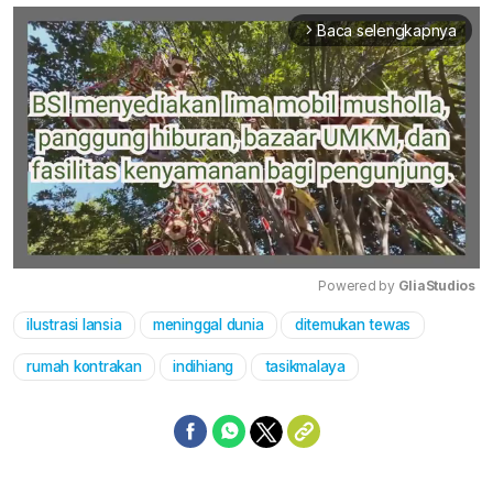
Baca selengkapnya
arrow_forward_ios
Powered by 
GliaStudios
ilustrasi lansia
meninggal dunia
ditemukan tewas
Mute
rumah kontrakan
indihiang
tasikmalaya