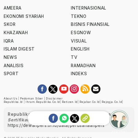
AMEERA
INTERNASIONAL
EKONOMI SYARIAH
TEKNO
SKOR
BISNIS FINANSIAL
KHAZANAH
ESGNOW
IQRA
VISUAL
ISLAM DIGEST
ENGLISH
NEWS
TV
ANALISIS
RAMADHAN
SPORT
INDEKS
About Us
|
Pedoman Siber
|
Disclaimer
Republika.id
|
Ihram.republika.co.id
|
Retizen.id
|
Rejabar.co.id
|
Rejogja.co.id
|
Republika telah diverifikasi oleh Dewan Pers
Sertifikat Nomor 1058/DP-Verifikasi/K/XII/2022
https://dewanpers.or.id/data/perusahaanpers
Ask me!