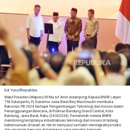
Edi Yusuf/Republika
Wakil Presiden (Wapres) RI Ma ruf Amin didampingi Kepala BNPB Letjen
TNI Suharyanto, Pj Gubernur Jawa Barat Bey Machmudin membuka
Rakornas PB 2024 bertajuk Pengembangan Teknologi dan Inovasi dalam
Penanggulangan Bencana, di Pullman Bandung Grand Central, Kota
Bandung, Jawa Barat, Rabu (24/4/2024). Pemerintah melalui BNPB
mendorong terciptanya industrialisasi teknologi dan inovasi di bidang
kebencanaan di tanah air. Hal ini menyusul semakin meningkatnya risiko
dan ancaman bencana di Indonesia yang semakin beragam.