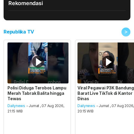
Rekomendasi
>
Republika TV
Polisi Diduga Terobos Lampu
Viral Pegawai P3K Bandung
Merah Tabrak Balita hingga
Barat Live TikTok di Kantor
Tewas
Dinas
Dailynews
- Jumat , 07 Aug 2026,
Dailynews
- Jumat , 07 Aug 2026
21:15 WIB
20:15 WIB