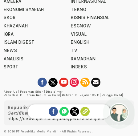
AMEERA
INTERNASIONAL
EKONOMI SYARIAH
TEKNO
SKOR
BISNIS FINANSIAL
KHAZANAH
ESGNOW
IQRA
VISUAL
ISLAM DIGEST
ENGLISH
NEWS
TV
ANALISIS
RAMADHAN
SPORT
INDEKS
About Us
|
Pedoman Siber
|
Disclaimer
Republika.id
|
Ihram.republika.co.id
|
Retizen.id
|
Rejabar.co.id
|
Rejogja.co.id
|
Republika telah diverifikasi oleh Dewan Pers
Sertifikat Nomor 1058/DP-Verifikasi/K/XII/2022
https://dewanpers.or.id/data/perusahaanpers
Ask me!
© 2026 PT Republika Media Mandiri - All Rights Reserved.