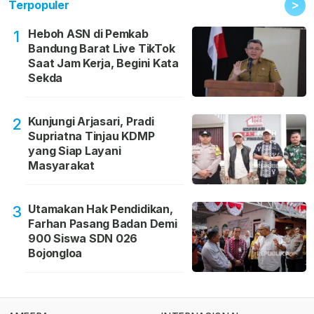
>
Terpopuler
Heboh ASN di Pemkab
1
Bandung Barat Live TikTok
Saat Jam Kerja, Begini Kata
Sekda
Kunjungi Arjasari, Pradi
2
Supriatna Tinjau KDMP
yang Siap Layani
Masyarakat
Utamakan Hak Pendidikan,
3
Farhan Pasang Badan Demi
900 Siswa SDN 026
Bojongloa