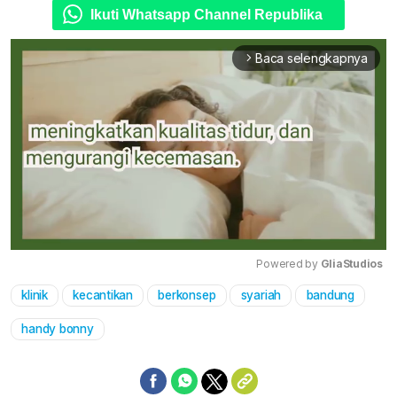
Ikuti Whatsapp Channel Republika
Baca selengkapnya
arrow_forward_ios
Powered by 
GliaStudios
klinik
kecantikan
berkonsep
syariah
bandung
Mute
handy bonny