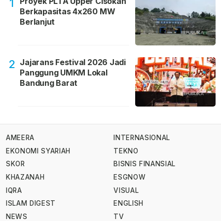
Proyek PLTA Upper Cisokan
1
Berkapasitas 4x260 MW
Berlanjut
Jajarans Festival 2026 Jadi
2
Panggung UMKM Lokal
Bandung Barat
AMEERA
INTERNASIONAL
EKONOMI SYARIAH
TEKNO
SKOR
BISNIS FINANSIAL
KHAZANAH
ESGNOW
IQRA
VISUAL
ISLAM DIGEST
ENGLISH
NEWS
TV