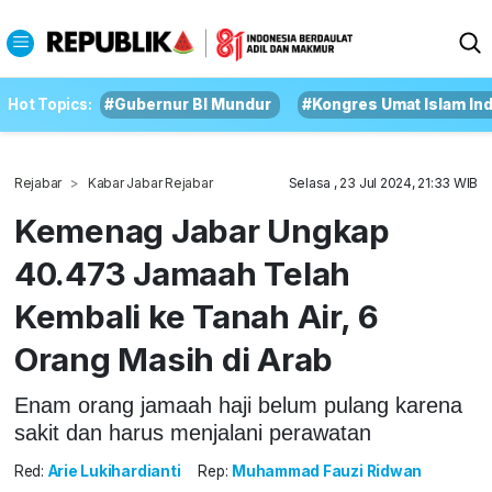
Hot Topics:
#Gubernur BI Mundur
#Kongres Umat Islam In
Rejabar
Kabar Jabar Rejabar
Selasa , 23 Jul 2024, 21:33 WIB
Kemenag Jabar Ungkap
40.473 Jamaah Telah
Kembali ke Tanah Air, 6
Orang Masih di Arab
Enam orang jamaah haji belum pulang karena
sakit dan harus menjalani perawatan
Red:
Arie Lukihardianti
Rep:
Muhammad Fauzi Ridwan