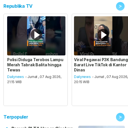
>
Republika TV
Polisi Diduga Terobos Lampu
Viral Pegawai P3K Bandung
Merah Tabrak Balita hingga
Barat Live TikTok di Kantor
Tewas
Dinas
Dailynews
- Jumat , 07 Aug 2026,
Dailynews
- Jumat , 07 Aug 2026
21:15 WIB
20:15 WIB
>
Terpopuler