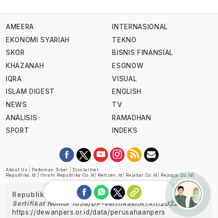
AMEERA
INTERNASIONAL
EKONOMI SYARIAH
TEKNO
SKOR
BISNIS FINANSIAL
KHAZANAH
ESGNOW
IQRA
VISUAL
ISLAM DIGEST
ENGLISH
NEWS
TV
ANALISIS
RAMADHAN
SPORT
INDEKS
About Us
|
Pedoman Siber
|
Disclaimer
Republika.id
|
Ihram.republika.co.id
|
Retizen.id
|
Rejabar.co.id
|
Rejogja.co.id
|
Republika telah diverifikasi oleh Dewan Pers
Sertifikat Nomor 1058/DP-Verifikasi/K/XII/2022
https://dewanpers.or.id/data/perusahaanpers
Ask me!