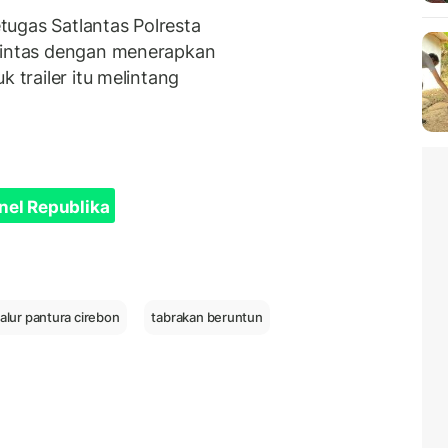
etugas Satlantas Polresta
 lintas dengan menerapkan
k trailer itu melintang
nel Republika
jalur pantura cirebon
tabrakan beruntun