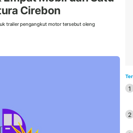
tura Cirebon
uk trailer pengangkut motor tersebut oleng
Ter
1
2