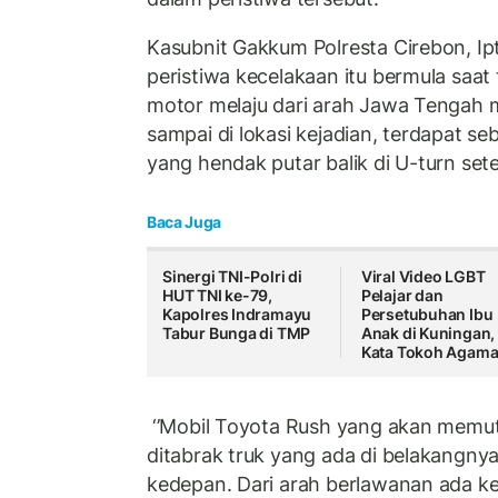
Kasubnit Gakkum Polresta Cirebon, Ip
peristiwa kecelakaan itu bermula saat 
motor melaju dari arah Jawa Tengah m
sampai di lokasi kejadian, terdapat s
yang hendak putar balik di U-turn set
Baca Juga
Sinergi TNI-Polri di
Viral Video LGBT
HUT TNI ke-79,
Pelajar dan
Kapolres Indramayu
Persetubuhan Ibu
Tabur Bunga di TMP
Anak di Kuningan, 
Kata Tokoh Agam
‘’Mobil Toyota Rush yang akan memutar
ditabrak truk yang ada di belakangny
kedepan. Dari arah berlawanan ada k