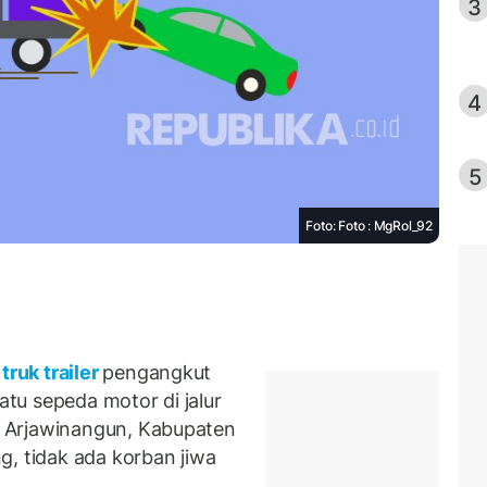
3
4
5
Foto: Foto : MgRol_92
truk trailer
pengangkut
tu sepeda motor di jalur
 Arjawinangun, Kabupaten
g, tidak ada korban jiwa