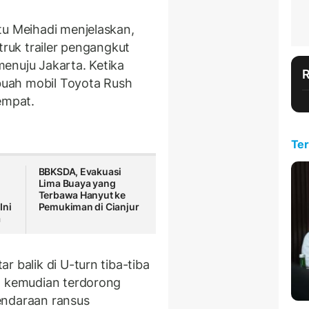
tu Meihadi menjelaskan,
truk trailer pengangkut
enuju Jakarta. Ketika
ebuah mobil Toyota Rush
empat.
Ter
BBKSDA, Evakuasi
Lima Buaya yang
Terbawa Hanyut ke
Ini
Pemukiman di Cianjur
a
 balik di U-turn tiba-tiba
a kemudian terdorong
endaraan ransus