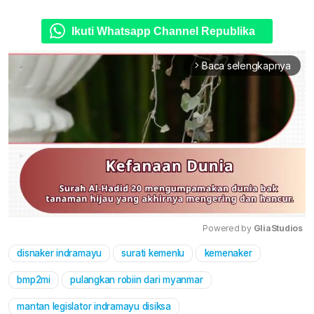
Ikuti Whatsapp Channel Republika
Baca selengkapnya
arrow_forward_ios
Powered by 
GliaStudios
disnaker indramayu
surati kemenlu
kemenaker
Mute
bmp2mi
pulangkan robiin dari myanmar
mantan legislator indramayu disiksa