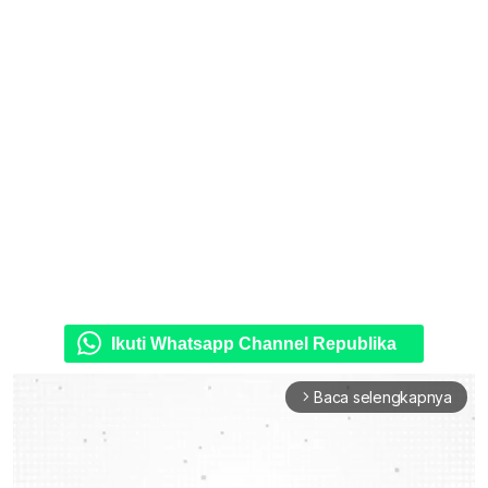
Ikuti Whatsapp Channel Republika
Baca selengkapnya
arrow_forward_ios