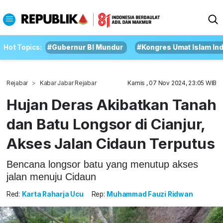
Hot Topics:
#Gubernur BI Mundur
#Kongres Umat Islam In
Rejabar
Kabar Jabar Rejabar
Kamis , 07 Nov 2024, 23:05 WIB
Hujan Deras Akibatkan Tanah
dan Batu Longsor di Cianjur,
Akses Jalan Cidaun Terputus
Bencana longsor batu yang menutup akses
jalan menuju Cidaun
Red:
Karta Raharja Ucu
Rep:
Muhammad Fauzi Ridwan