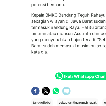
potensi bencana.
Kepala BMKG Bandung Teguh Rahayu m
sebagian wilayah di Jawa Barat suda
termasuk Bandung Raya. Hal itu ditan
timuran atau monsun Australia dan b
yang menyebabkan hujan terjadi. "Seb
Barat sudah memasuki musim hujan t
kata dia.
Ikuti Whatsapp Chan
tanggul jebol
sebabkan tiga rumah rusak
e