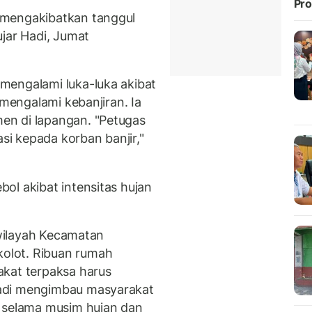
Pro
 mengakibatkan tanggul
jar Hadi, Jumat
mengalami luka-luka akibat
 mengalami kebanjiran. Ia
en di lapangan. "Petugas
i kepada korban banjir,"
ol akibat intensitas hujan
 wilayah Kecamatan
olot. Ribuan rumah
akat terpaksa harus
adi mengimbau masyarakat
i selama musim hujan dan