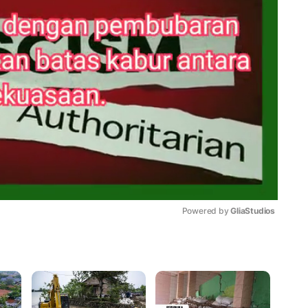
Powered by 
GliaStudios
Mute