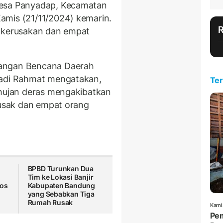
Desa Panyadap, Kecamatan
amis (21/11/2024) kemarin.
i kerusakan dan empat
langan Bencana Daerah
Hadi Rahmat mengatakan,
Ter
 hujan deras mengakibatkan
rusak dan empat orang
BPBD Turunkan Dua
Tim ke Lokasi Banjir
los
Kabupaten Bandung
yang Sebabkan Tiga
Rumah Rusak
Kami
Pem