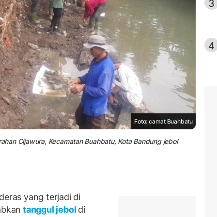
3
4
Foto: camat Buahbatu
urahan Cijawura, Kecamatan Buahbatu, Kota Bandung jebol
ras yang terjadi di
abkan
tanggul jebol
di