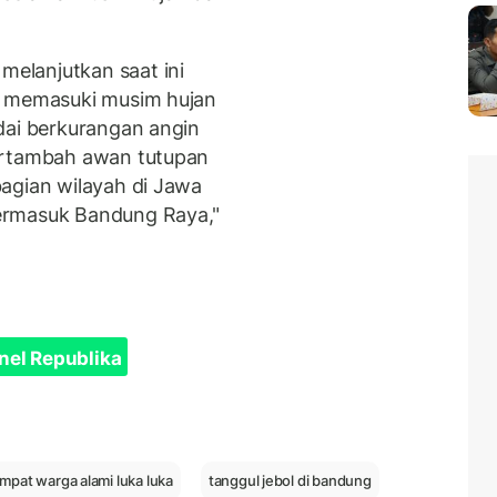
elanjutkan saat ini
h memasuki musim hujan
dai berkurangan angin
ertambah awan tutupan
agian wilayah di Jawa
ermasuk Bandung Raya,"
nel Republika
mpat warga alami luka luka
tanggul jebol di bandung