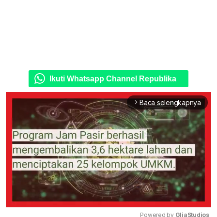
Ikuti Whatsapp Channel Republika
Baca selengkapnya
arrow_forward_ios
Powered by 
GliaStudios