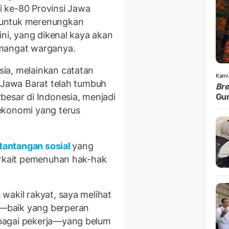
 ke-80 Provinsi Jawa
 untuk merenungkan
ini, yang dikenal kaya akan
emangat warganya.
ia, melainkan catatan
Kami
. Jawa Barat telah tumbuh
Br
besar di Indonesia, menjadi
Gu
ekonomi yang terus
tantangan sosial
yang
erkait pemenuhan hak-hak
wakil rakyat, saya melihat
—baik yang berperan
bagai pekerja—yang belum