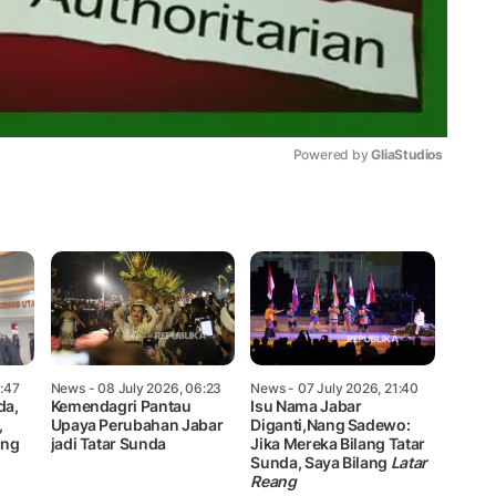
Powered by 
GliaStudios
Mute
4:47
News
- 08 July 2026, 06:23
News
- 07 July 2026, 21:40
da,
Kemendagri Pantau
Isu Nama Jabar
,
Upaya Perubahan Jabar
Diganti,Nang Sadewo:
eng
jadi Tatar Sunda
Jika Mereka Bilang Tatar
Sunda, Saya Bilang
Latar
Reang