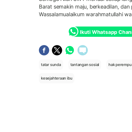
Barat semakin maju, berkeadilan, dan
Wassalamualaikum warahmatullahi wa
Ikuti Whatsapp Chan
tatar sunda
tantangan sosial
hak perempu
kesejahteraan ibu