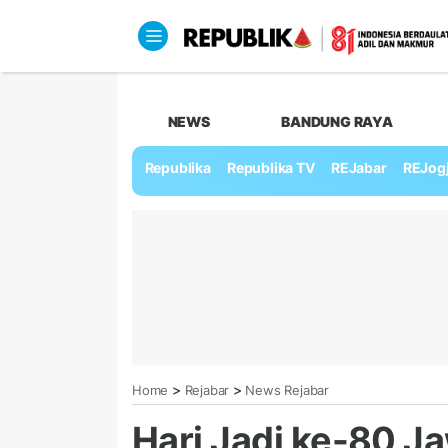
NEWS
BANDUNG RAYA
Republika
Republika TV
REJabar
REJog
>
>
Home
Rejabar
News Rejabar
Hari Jadi ke-80 J