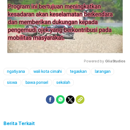
Powered by 
GliaStudios
ngatiyana
wali kota cimahi
tegaskan
larangan
Mute
siswa
bawa ponsel
sekolah
Berita Terkait