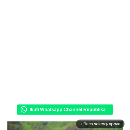
Ikuti Whatsapp Channel Republika
Baca selengkapnya
arrow_forward_ios