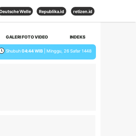
Deutsche Welle
Republika.id
retizen.id
GALERI FOTO VIDEO
INDEKS
Shubuh
04:44 WIB
| Minggu, 26 Safar 1448