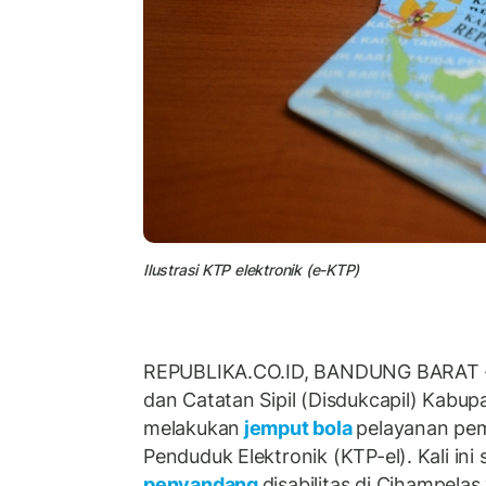
Ilustrasi KTP elektronik (e-KTP)
REPUBLIKA.CO.ID, BANDUNG BARAT -
dan Catatan Sipil (Disdukcapil) Kabu
melakukan
jemput bola
pelayanan pe
Penduduk Elektronik (KTP-el). Kali in
penyandang
disabilitas di Cihampela