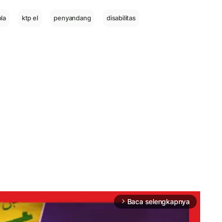
la
ktp el
penyandang
disabilitas
Baca selengkapnya
arrow_forward_ios