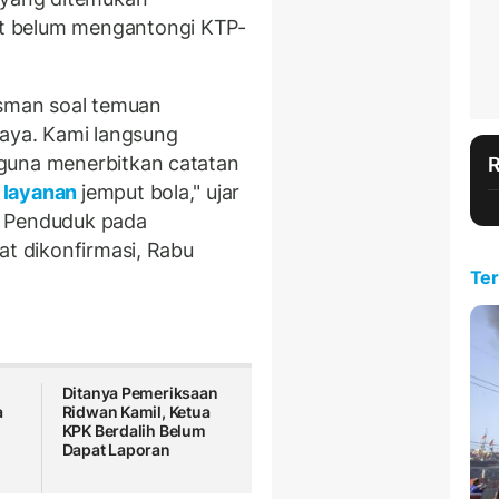
t belum mengantongi KTP-
dsman soal temuan
aya. Kami langsung
guna menerbitkan catatan
layanan
jemput bola," ujar
n Penduduk pada
at dikonfirmasi, Rabu
Ter
Ditanya Pemeriksaan
a
Ridwan Kamil, Ketua
i
KPK Berdalih Belum
Dapat Laporan