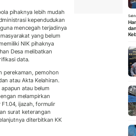
ola pihaknya lebih mudah
Sabt
dministrasi kependudukan
Han
g guna mencegah terjadinya
dan
Keb
si masyarakat yang belum
memiliki NIK pihaknya
ahan Desa melibatkan
fikasi data.
kan perekaman, pemohon
an atau Akta Kelahiran.
a apapun atau belum
 dengan melampirkan
1.04, ijazah, formulir
an surat keterangan
elanjutnya diterbitkan KK