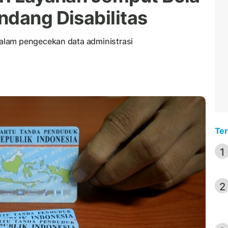
ndang Disabilitas
alam pengecekan data administrasi
Ter
1
2