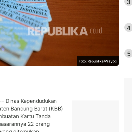
3
4
5
Foto: Republika/Prayogi
- Dinas Kependudukan
paten Bandung Barat (KBB)
mbuatan Kartu Tanda
i sasarannya 22 orang
s yang ditemukan