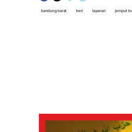
bandung barat
beri
layanan
jemput bo